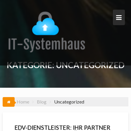
Skip
to
content
KATEGORIE:
UNCATEGORIZED
Home
Blog
Uncategorized
EDV-DIENSTLEISTER: IHR PARTNER