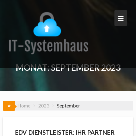
Skip
to
content
MONAT:
SEPTEMBER 2023
Home
2023
September
EDV-DIENSTLEISTER: IHR PARTNER